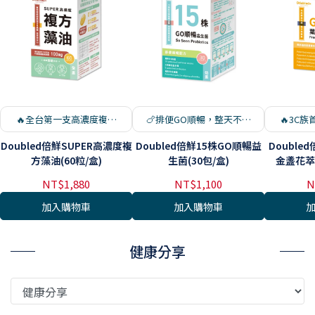
🔥全台第一支高濃度複方
🍗排便GO順暢，整天不一
🔥3C
藻油！🔥
樣！😎
Doubled倍鮮SUPER高濃度複
Doubled倍鮮15株GO順暢益
Doubl
方藻油(60粒/盒)
生菌(30包/盒)
金盞花萃取
NT$1,880
NT$1,100
N
加入購物車
加入購物車
健康分享