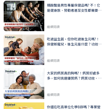
精胺酸是男性專屬保健品嗎? 不！它
是健身族、勞動者甚至女性都需要的
關鍵營養素！如何挑選優質精胺酸？
精胺酸功效、攝取量、什麼時候補充
一次瞭解
繼續閱讀
吃過益生菌，但你吃過後生元嗎?！
保健新寵兒，後生元是什麼？功效、
何時吃、如何挑選？與益生菌搭配更
好一次瞭解！
繼續閱讀
大家的鈣質真的夠嗎?！鈣質好處多
多，如何挑選優質鈣？鈣質功效、攝
取量、什麼時候補充一次瞭解
繼續閱讀
你還在吃高單位化學B群嗎？專業營