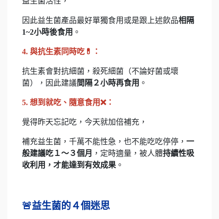
益生菌活性，
因此益生菌產品最好單獨食用或是跟上述飲品
相隔
1~2小時後食用
。
4. 與抗生素同時吃💊：
抗生素會對抗細菌，殺死細菌（不論好菌或壞
菌），因此建議
間隔２小時再食用
。
5. 想到就吃、隨意食用❌：
覺得昨天忘記吃，今天就加倍補充，
補充益生菌，千萬不能性急，也不能吃吃停停，
一
般建議吃１～３個月
，定時適量，被人體
持續性吸
收利用，才能達到有效成果
。
🚨益生菌的４個迷思