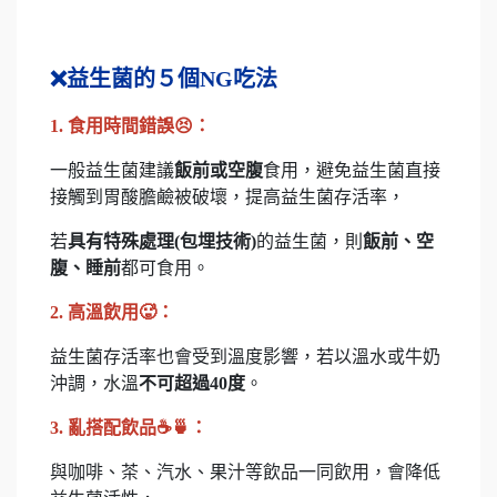
❌益生菌的５個NG吃法
1. 食用時間錯誤😣：
一般益生菌建議
飯前或空腹
食用，避免益生菌直接
接觸到胃酸膽鹼被破壞，提高益生菌存活率，
若
具有特殊處理(包埋技術)
的益生菌，則
飯前、空
腹、睡前
都可食用。
2. 高溫飲用🥵：
益生菌存活率也會受到溫度影響，若以溫水或牛奶
沖調，水溫
不可超過40度
。
3. 亂搭配飲品☕🍵：
與咖啡、茶、汽水、果汁等飲品一同飲用，會降低