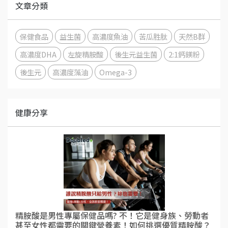
文章分類
保健食品
益生菌
高濃度魚油
苦瓜胜肽
天然B群
高濃度DHA
左旋精胺酸
後生元益生菌
2:1鈣鎂粉
後生元
高濃度藻油
Omega-3
健康分享
精胺酸是男性專屬保健品嗎? 不！它是健身族、勞動者
甚至女性都需要的關鍵營養素！如何挑選優質精胺酸？