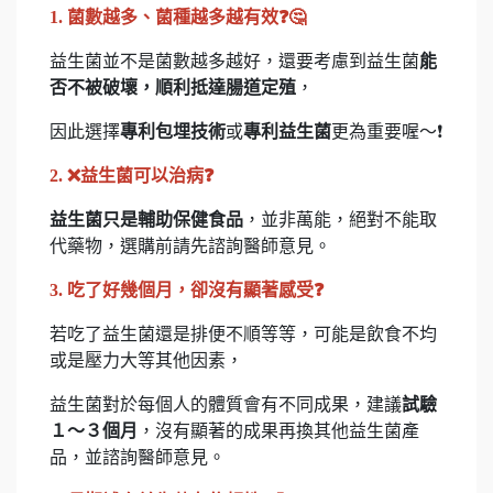
1. 菌數越多、菌種越多越有效❓🤔
益生菌並不是菌數越多越好，還要考慮到益生菌
能
否不被破壞，順利抵達腸道定殖
，
因此選擇
專利包埋技術
或
專利益生菌
更為重要喔～❗
2. ❌益生菌可以治病❓
益生菌只是輔助保健食品
，並非萬能，絕對不能取
代藥物，選購前請先諮詢醫師意見。
3. 吃了好幾個月，卻沒有顯著感受❓
若吃了益生菌還是排便不順等等，可能是飲食不均
或是壓力大等其他因素，
益生菌對於每個人的體質會有不同成果，建議
試驗
１～３個月
，沒有顯著的成果再換其他益生菌產
品，並諮詢醫師意見。