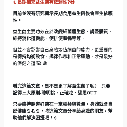
4. 長期補充益生菌有依賴性❓🧐
目前並沒有研究顯示長期食用益生菌後會產生依賴
性。
益生菌主要功效在於
改變細菌叢生態
、
調整體質
、
維持消化道機能
、
使排便順暢
等等，
但並不會影響自己身體繁殖細菌的能力，更重要的
是
保持均衡飲食
、
規律作息
和
正常運動
，才是最好
的保健之道喔❗ 😀
看完這篇文章，是不是更了解益生菌了呢? 只要
記得三大原則-聰明挑、正確吃、迷思OUT
只要維持腸道好菌在一定種類與數量，身體就會自
然健康💪💪💪，將這篇文章分享給身邊的朋友，幫
助他們解決困擾吧！:)