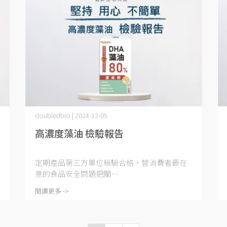
doubledbio | 2024-12-05
高濃度藻油 檢驗報告
定期產品第三方單位檢驗合格，替消費者最在
意的食品安全問題把關⋯
閱讀更多 ->