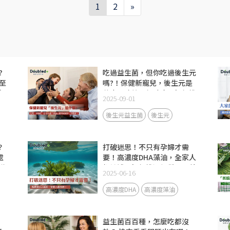
1
2
»
?
吃過益生菌，但你吃過後生元
至
嗎?！保健新寵兒，後生元是
如
什麼？功效、何時吃、如何挑
2025-09-01
功
選？與益生菌搭配更好一次瞭
一
解！
後生元益生菌
後生元
？
打破迷思！不只有孕婦才需
處
要！高濃度DHA藻油，全家人
群
都該補！如何挑選優質DHA藻
2025-06-16
油？藻油功效、攝取量、什麼
時候補充一次瞭解
高濃度DHA
高濃度藻油
益生菌百百種，怎麼吃都沒