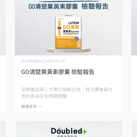
doubledbio | 2026-05-19
GO清楚葉黃素膠囊 檢驗報告
定期產品第三方單位檢驗合格，替消費者最在
意的食品安全問題把關⋯
閱讀更多 ->