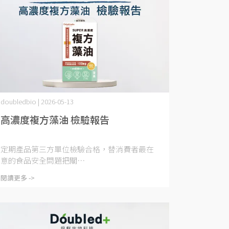
doubledbio | 2026-05-13
高濃度複方藻油 檢驗報告
定期產品第三方單位檢驗合格，替消費者最在
意的食品安全問題把關⋯
閱讀更多 ->