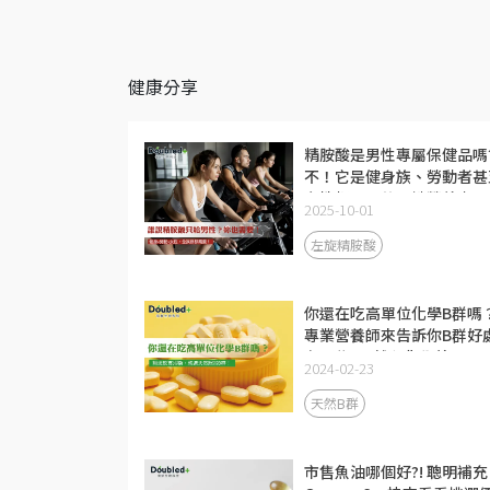
健康分享
精胺酸是男性專屬保健品嗎
不！它是健身族、勞動者甚
女性都需要的關鍵營養素！
2025-10-01
何挑選優質精胺酸？精胺酸
效、攝取量、什麼時候補充
左旋精胺酸
次瞭解
你還在吃高單位化學B群嗎
專業營養師來告訴你B群好
有哪些?天然和化學差別? B
2024-02-23
怎麼挑?
天然B群
市售魚油哪個好?! 聰明補充