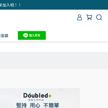
來加入吧！！
作洽談