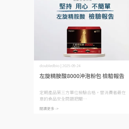
doubledbio | 2025-09-24
左旋精胺酸8000沖泡粉包 檢驗報告
定期產品第三方單位檢驗合格，替消費者最在
意的食品安全問題把關⋯
閱讀更多 ->