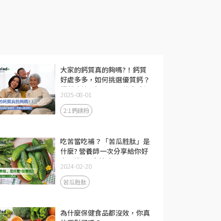
大家的鈣質真的夠嗎?！鈣質
好處多多，如何挑選優質鈣？
鈣質功效、攝取量、什麼時候
2025-08-01
補充一次瞭解
2:1鈣鎂粉
吃苦當吃補？「苦瓜胜肽」是
什麼? 營養師一次分享給你好
處、挑選3大策略
2024-02-20
苦瓜胜肽
為什麼保健食品都沒效，你真